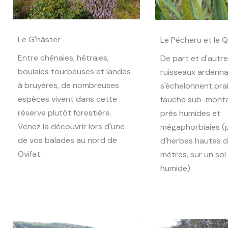
Le G'hâster
Le Pêcheru et le 
Entre chênaies, hêtraies,
De part et d'autr
boulaies tourbeuses et landes
ruisseaux ardenna
à bruyères, de nombreuses
s'échelonnent prai
espèces vivent dans cette
fauche sub-mont
réserve plutôt forestière.
prés humides et
Venez la découvrir lors d'une
mégaphorbiaies (p
de vos balades au nord de
d'herbes hautes de
Ovifat.
mètres, sur un sol 
humide).