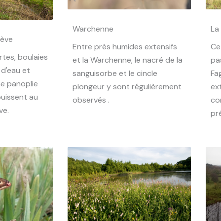
Warchenne
La
lève
Entre prés humides extensifs
Ce
rtes, boulaies
et la Warchenne, le nacré de la
pa
 d'eau et
sanguisorbe et le cincle
Fa
e panoplie
plongeur y sont régulièrement
ex
uissent au
observés .
co
ve.
pr