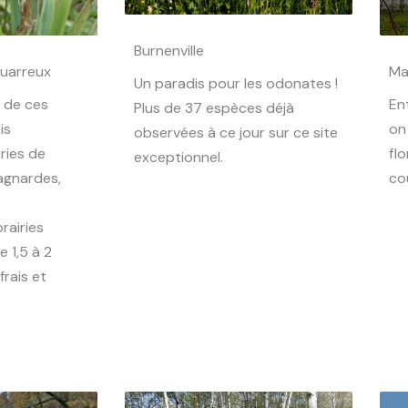
Burnenville
Quarreux
Ma
Un paradis pour les odonates !
e de ces
En
Plus de 37 espèces déjà
is
on
observées à ce jour sur ce site
ries de
flo
exceptionnel.
agnardes,
cou
rairies
 1,5 à 2
frais et