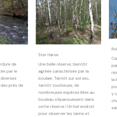
Ro
Ster Harse
Ca
ordure de
Une belle réserve, bientôt
pa
ée par le
agréée caractérisée par la
ré
 diverses
boulaie. Tantôt sur sol sec,
la 
 des prés de
tantôt tourbeuse, de
po
nombreuses espèces liées au
y c
bouleau s'épanouissent dans
ch
cette réserve ! Un bel endroit
sa
pour observer les tarins et