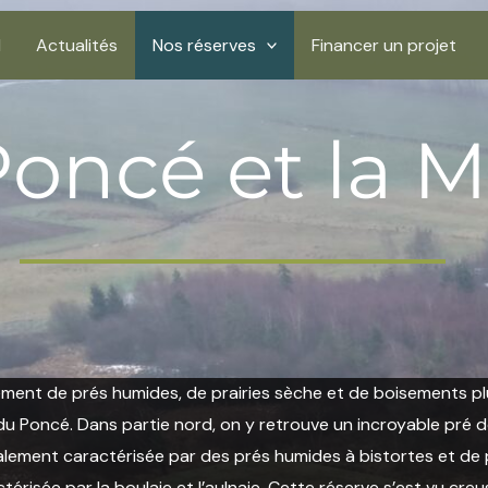
l
Actualités
Nos réserves
Financer un projet
oncé et la M
ement de prés humides, de prairies sèche et de boisements pl
u du Poncé. Dans partie nord, on y retrouve un incroyable pré
alement caractérisée par des prés humides à bistortes et de 
térisée par la boulaie et l’aulnaie. Cette réserve s’est vu cr