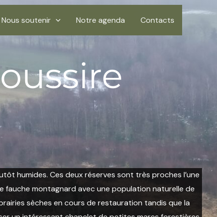
Nous soutenir
Notre agenda
Contacts
oussire
utôt humides. Ces deux réserves sont très proches l’une
 de fauche montagnard avec une population naturelle de
prairies sèches en cours de restauration tandis que la
euser un intéressant chapelet de petites mares forestières,